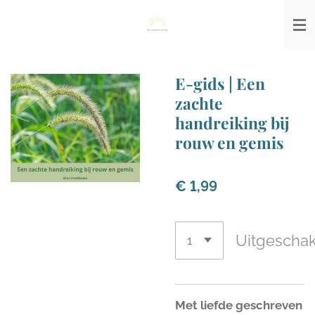
Ga
direct
naar
de
E-gids | Een
hoofdinhoud
zachte
handreiking bij
rouw en gemis
€ 1,99
Uitgescha
Met liefde geschreven